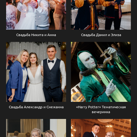
Свадьба Никита и Анна
Свадьба Данил и Элиза
Свадьба Александр и Снежанна
«Harry Potter» Тематическая
вечеринка